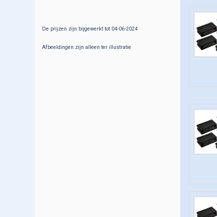
Halfgeleiders
Huishoudelijk
De prijzen zijn bijgewerkt tot 04-06-2024
IC's
Afbeeldingen zijn alleen ter illustratie
Kabel-Draad-Snoer
Kabels(audio-video-comp)
Krimpkous-Bundelspiraal
Kristallen-Oscillatoren
Lampjes-lamphouders
Led's-Displays-Opto
Licht-Geluid
Meetapparatuur
Montagemateriaal
Onderhoudsmiddelen