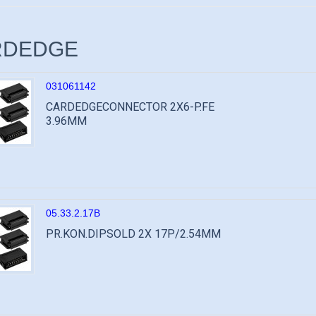
RDEDGE
031061142
CARDEDGECONNECTOR 2X6-P.FE
3.96MM
05.33.2.17B
PR.KON.DIPSOLD 2X 17P/2.54MM