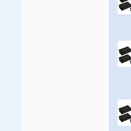
Opslagmedia
Potmeters-en-knoppen
Radio-TV-Satelliet
Relais
Schakelaars
Spoelen-ferriet-MF-trafo
Transformatoren
Ventilatoren
Verlichting
Voedingen-Omvormers
Weerstanden
Zekeringen