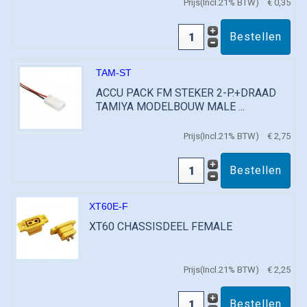
Prijs(Incl.21% BTW)
€ 0,35
TAM-ST
ACCU PACK FM STEKER 2-P.+DRAAD
TAMIYA MODELBOUW MALE ...
Prijs(Incl.21% BTW)
€ 2,75
XT60E-F
XT60 CHASSISDEEL FEMALE
Prijs(Incl.21% BTW)
€ 2,25