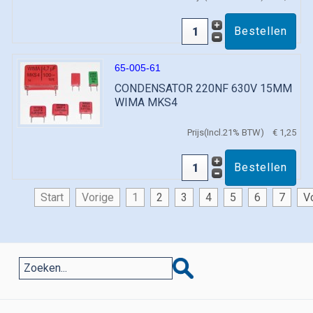
65-005-61
CONDENSATOR 220NF 630V 15MM
WIMA MKS4
Prijs(Incl.21% BTW)
€ 1,25
Start
Vorige
1
2
3
4
5
6
7
V