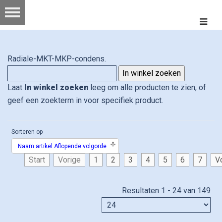
Radiale-MKT-MKP-condens.
Laat
In winkel zoeken
leeg om alle producten te zien, of
geef een zoekterm in voor specifiek product.
Sorteren op
Naam artikel Aflopende volgorde
Start
Vorige
1
2
3
4
5
6
7
V
Resultaten 1 - 24 van 149