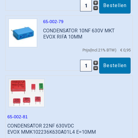
65-002-79
CONDENSATOR 10NF 630V MKT
EVOX RIFA 10MM
Prijs(Incl.21% BTW)
€ 0,95
65-002-81
CONDENSATOR 22NF 630VDC
EVOX MMK102236K630A01L4 E=10MM