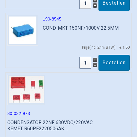
190-8545
COND. MKT 150NF/1000V 22.5MM
Prijs(Incl.21% BTW)
€ 1,50
30-032-973
CONDENSATOR 22NF 630VDC/220VAC
KEMET R60PF2220506AK ...