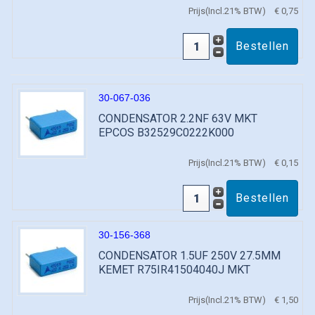
Prijs(Incl.21% BTW)
€ 0,75
30-067-036
CONDENSATOR 2.2NF 63V MKT
EPCOS B32529C0222K000
Prijs(Incl.21% BTW)
€ 0,15
30-156-368
CONDENSATOR 1.5UF 250V 27.5MM
KEMET R75IR41504040J MKT
Prijs(Incl.21% BTW)
€ 1,50