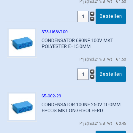
Prijs(Incl.21% BTW)
€ 1,50
373-U68V100
CONDENSATOR 680NF 100V MKT
POLYESTER E=15.0MM
Prijs(Incl.21% BTW)
€ 1,50
65-002-29
CONDENSATOR 100NF 250V 10.0MM
EPCOS MKT ONGEISOLEERD
Prijs(Incl.21% BTW)
€ 0,45