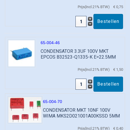
Prijs(Incl.21% BTW)
€ 0,75
65-004-46
CONDENSATOR 3.3UF 100V MKT
EPCOS B32523-Q1335-K E=22.5MM
Prijs(Incl.21% BTW)
€ 1,50
65-004-70
CONDENSATOR MKT 10NF 100V
WIMA MKS2D021001A00KSSD 5MM
Prijs(Incl.21% BTW)
€ 0,40