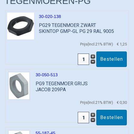
TEGENMOEREN-PG
30-020-138
PG29 TEGENMOER ZWART
SKINTOP GMP-GL PG 29 RAL 9005
Prijs(Incl.21% BTW)
€ 1,25
30-050-513
PG9 TEGENMOER GRIJS
JACOB 209PA
Prijs(Incl.21% BTW)
€ 0,30
55-187-45